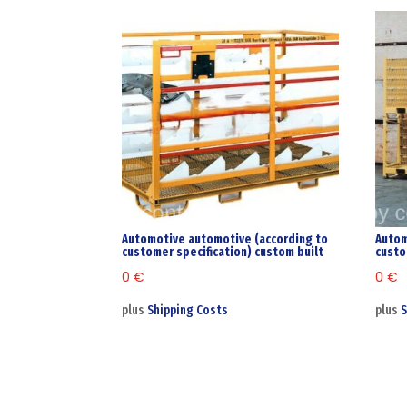
Automotive automotive (according to
Autom
customer specification) custom built
custo
0
€
0
€
plus
Shipping Costs
plus
S