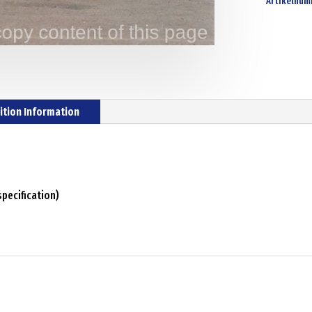
Artikelnum
ition Information
pecification)