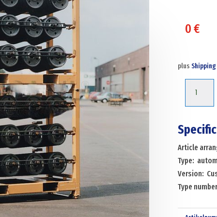
0
€
plus
Shipping
Automoti
automoti
(accordin
to
Specifi
customer
Article arr
specificat
Type: autom
custom
Version: Cu
built
Type numbe
Menge