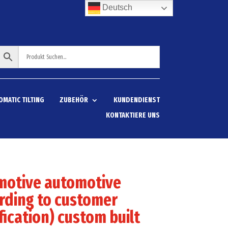
Deutsch
OMATIC TILTING
ZUBEHÖR
KUNDENDIENST
KONTAKTIERE UNS
motive automotive
rding to customer
fication) custom built