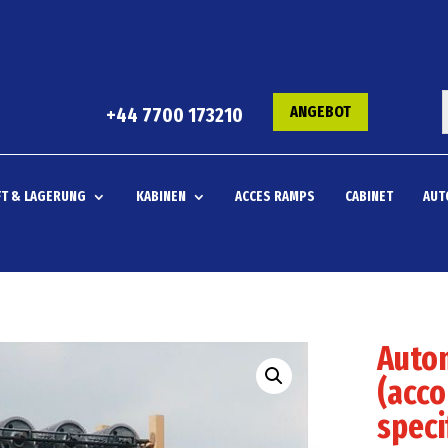
ANGEBOT
+44 7700 173210
T & LAGERUNG
KABINEN
ACCES RAMPS
CABINET
AUT
Auto
(acco
speci