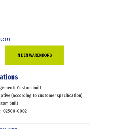
 Costs
ve
IN DEN WARENKORB
ve
g
cations
angement: Custom built
ion)
otive (according to customer specification)
stom built
r: 02500-0002