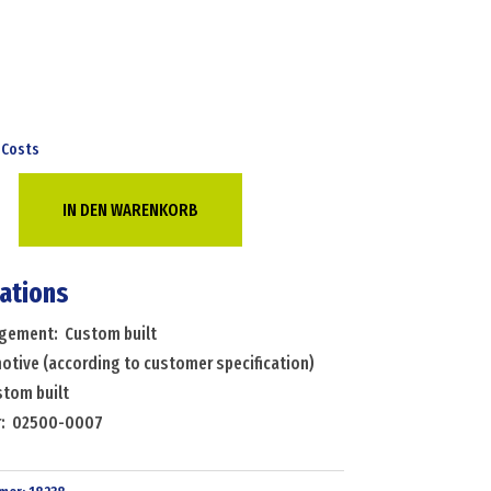
 Costs
ve
IN DEN WARENKORB
ve
g
cations
angement: Custom built
ion)
otive (according to customer specification)
stom built
r: 02500-0007