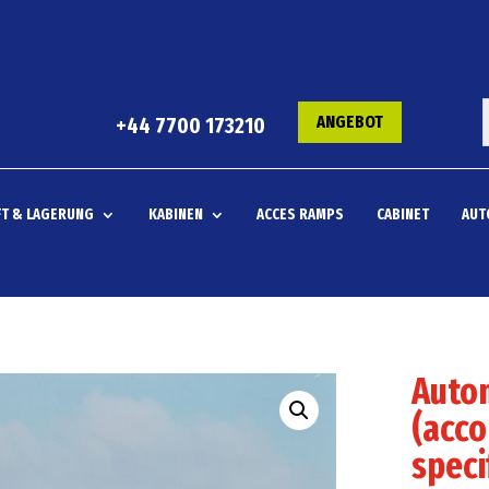
ANGEBOT
+44 7700 173210
T & LAGERUNG
KABINEN
ACCES RAMPS
CABINET
AUT
Auto
(acco
speci