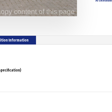
Artikelnum
ition Information
pecification)