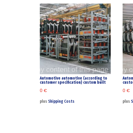
Automotive automotive (according to
Autom
customer specification) custom built
custo
0
€
0
€
plus
Shipping Costs
plus
S