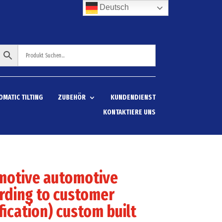
Deutsch
OMATIC TILTING
ZUBEHÖR
KUNDENDIENST
KONTAKTIERE UNS
motive automotive
rding to customer
fication) custom built