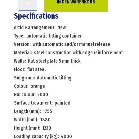
IN DEN WARENKORB
tilting
tilting
Specifications
container
Article arrangement: New
automatic
Type: automatic tilting container
tilting
Version: with automatic and/or manuel release
container
Material: steel construction with edge reinforcement
with
Walls: flat steel plate 5 mm thick
automatic
Floor: flat steel
and/or
Subgroup: Automatic tilting
manuel
Colour: orange
release
Ral colour: 2000
Menge
Surface treatment: painted
Length (mm): 1755
Width (mm): 1880
Height (mm): 1230
Loading capacity (kg): 4000