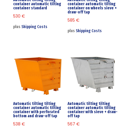
container automatic tilting
container automatic tilting
container standard
container on wheels sieve +
draw-off tap
530
€
585
€
plus
Shipping Costs
plus
Shipping Costs
Automatic tilting tilting
Automatic tilting tilting
container automatic tilting
container automatic tilting
container with perforated
container with sieve + draw-
bottom and draw-off tap
off tap
538
€
567
€