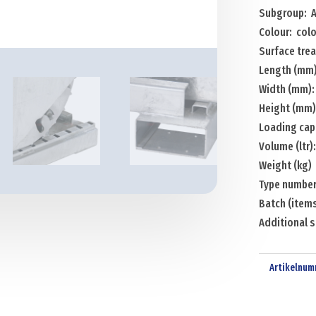
Subgroup: A
Colour: col
Surface tre
Length (mm
Width (mm):
Height (mm)
Loading cap
Volume (ltr)
Weight (kg)
Type number
Batch (items
Additional s
Artikelnum