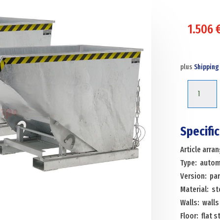
1.506
plus
Shipping
Automati
tilting
tilting
container
Specifi
automati
Article arr
tilting
Type: automa
container
Version: par
parcel
Material: st
offer
Walls: walls
Menge
Floor: flat s