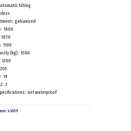
utomatic tilting
orless
atment: galvanized
): 1800
 1070
: 1100
acity (kg): 1500
: 1200
 205
: 19
): 2
pecifications: not waterproof
mer:
43659