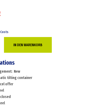
€
 Costs
c
IN DEN WARENKORB
cations
c
angement: New
tic tilting container
cel offer
eel
 closed
teel