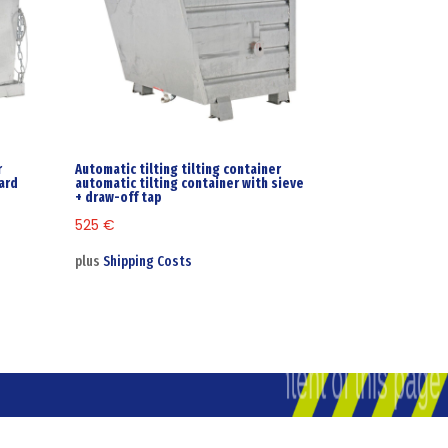
r
Automatic tilting tilting container
ard
automatic tilting container with sieve
+ draw-off tap
525
€
plus
Shipping Costs