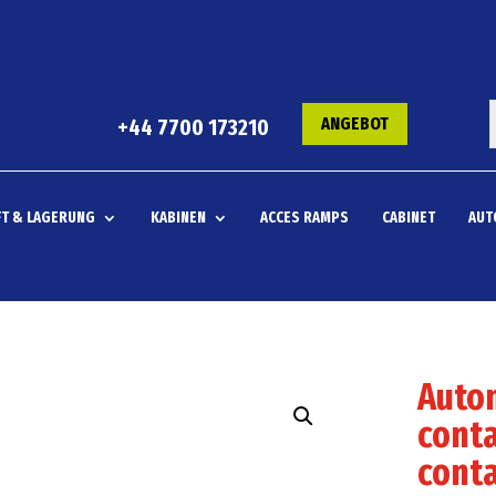
ANGEBOT
+44 7700 173210
T & LAGERUNG
KABINEN
ACCES RAMPS
CABINET
AUT
Autom
conta
conta