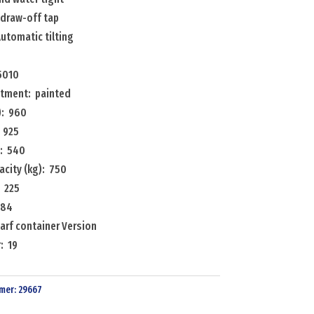
 draw-off tap
utomatic tilting
5010
atment: painted
): 960
 925
: 540
acity (kg): 750
: 225
 84
arf container Version
: 19
mer:
29667