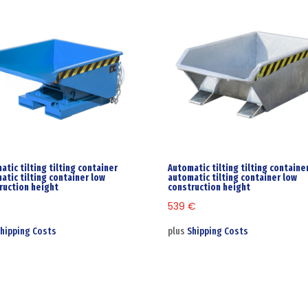
atic tilting tilting container
Automatic tilting tilting containe
atic tilting container low
automatic tilting container low
ruction height
construction height
€
539
€
hipping Costs
plus
Shipping Costs