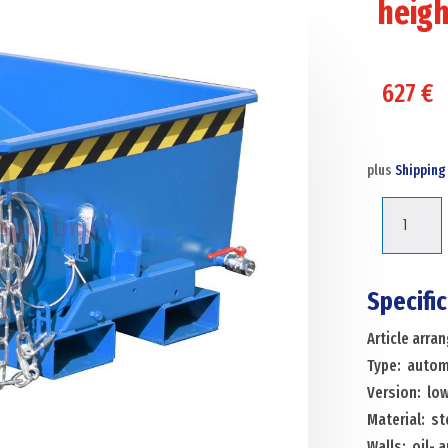
heigh
627
€
plus
Shipping
Automati
tilting
tilting
container
Specifi
automati
Article arr
tilting
Type: automa
container
Version: low
low
Material: st
construct
Walls: oil- 