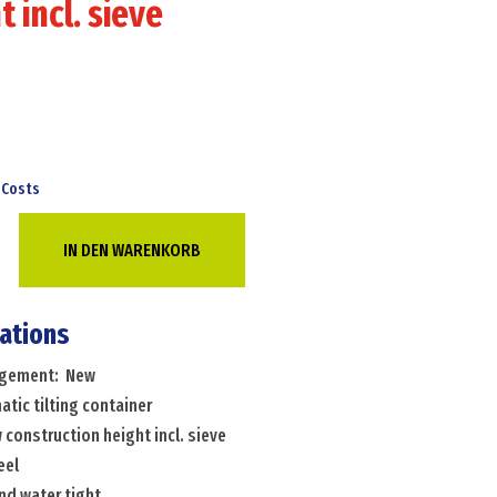
t incl. sieve
 Costs
c
IN DEN WARENKORB
cations
c
angement: New
tic tilting container
 construction height incl. sieve
eel
ion
and water tight