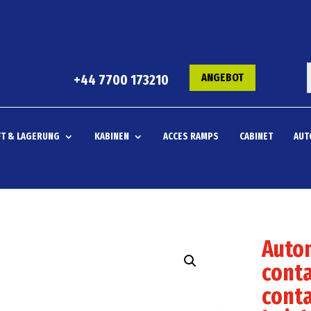
ANGEBOT
+44 7700 173210
T & LAGERUNG
KABINEN
ACCES RAMPS
CABINET
AUT
Autom
conta
conta