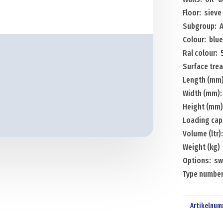
height
Floor: sieve
incl.
Subgroup: A
sieve
Colour: blue
Menge
Ral colour: 
Surface tre
Length (mm
Width (mm):
Height (mm)
Loading cap
Volume (ltr)
Weight (kg)
Options: sw
Type number
Artikelnum