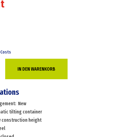
t
 Costs
c
IN DEN WARENKORB
cations
c
angement: New
tic tilting container
w construction height
eel
ion
 closed