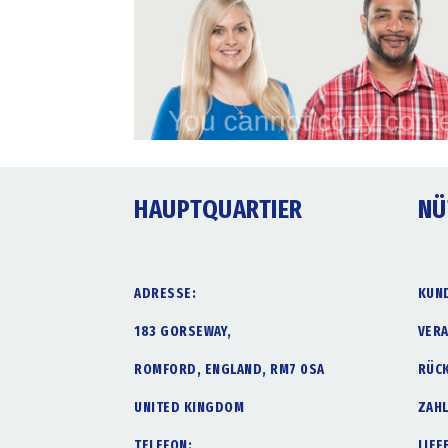
HAUPTQUARTIER
NÜ
ADRESSE:
KUN
183 GORSEWAY,
VER
ROMFORD, ENGLAND, RM7 0SA
RÜC
UNITED KINGDOM
ZAH
TELEFON:
LIE