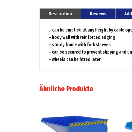
Description
Reviews
Add
‚- can be emptied at any height by cable op
– body wall with reinforced edging
– sturdy frame with fork sleeves
– can be secured to prevent slipping and u
– wheels can be fitted later
Ähnliche Produkte