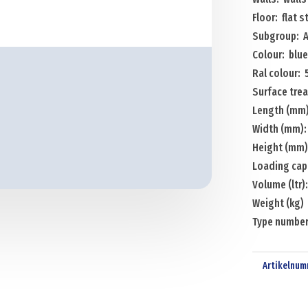
height
Floor: flat s
Menge
Subgroup: A
Colour: blue
Ral colour: 
Surface tre
Length (mm)
Width (mm):
Height (mm)
Loading cap
Volume (ltr)
Weight (kg)
Type number
Artikelnum