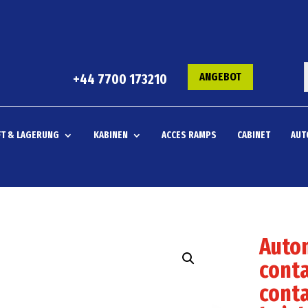
ANGEBOT
+44 7700 173210
T & LAGERUNG
KABINEN
ACCES RAMPS
CABINET
AUT
Autom
conta
conta