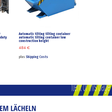
r
Automatic tilting tilting container
 duty
automatic tilting container low
construction height
484
€
plus
Shipping Costs
NEM LÄCHELN