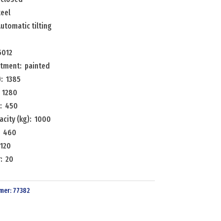
teel
utomatic tilting
5012
atment: painted
: 1385
 1280
: 450
acity (kg): 1000
: 460
 120
: 20
mer:
77382