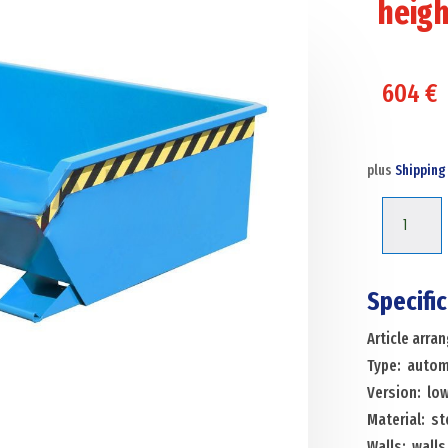
heigh
604
€
plus
Shipping
Automati
tilting
tilting
container
Specifi
automati
Article arr
tilting
Type: automa
container
Version: lo
low
Material: st
construct
Walls: walls