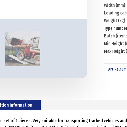
Width (mm)
Loading capa
Weight (kg)
Type number
Batch (items
Min Height 
Max Height 
Artikelnum
ition Information
set of 2 pieces. Very suitable for transporting tracked vehicles and 