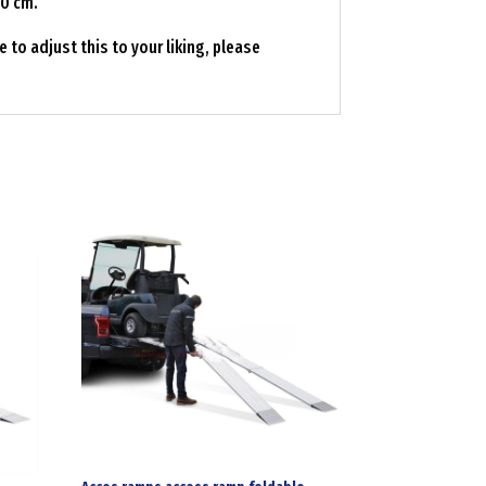
90 cm.
 to adjust this to your liking, please