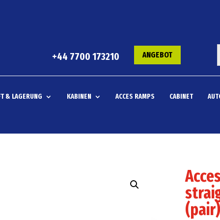
ANGEBOT
+44 7700 173210
T & LAGERUNG
KABINEN
ACCES RAMPS
CABINET
AUT
Acce
strai
(pair