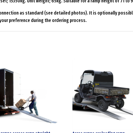
 set; 15350kg. Unit weight; 65kg. Suitable for a ramp height of 71 to 
nnection as standard (see detailed photos). It is optionally possible
e your preference during the ordering process.