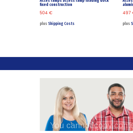
Acces ramps access ramp loading dock
Acces
fixed construction
alumi
504
€
497
plus
Shipping Costs
plus
S