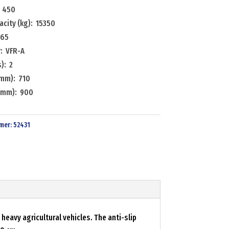
: 450
city (kg): 15350
 65
: VFR-A
): 2
(mm): 710
(mm): 900
mer:
52431
heavy agricultural vehicles. The anti-slip