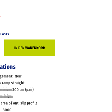
€
 Costs
IN DEN WARENKORB
cations
angement: New
s ramp straight
minium 300 cm (pair)
luminium
area of anti slip profile
): 3000