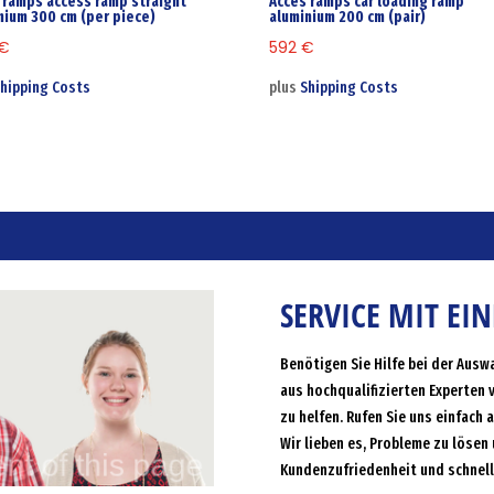
 ramps access ramp straight
Acces ramps car loading ramp
nium 300 cm (per piece)
aluminium 200 cm (pair)
€
592
€
hipping Costs
plus
Shipping Costs
SERVICE MIT EI
Benötigen Sie Hilfe bei der Ausw
aus hochqualifizierten Experten 
zu helfen. Rufen Sie uns einfach 
Wir lieben es, Probleme zu lösen 
Kundenzufriedenheit und schnell