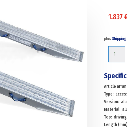
1.837
plus
Shipping
Acces
ramps
access
ramp
Specifi
straight
Article arr
aluminium
Type: acces
300
Version: alu
cm
Material: a
(pair)
Top: driving 
Menge
Length (mm