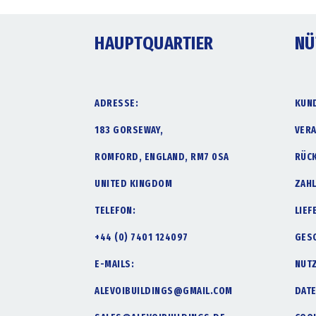
HAUPTQUARTIER
NÜ
ADRESSE:
KUN
183 GORSEWAY,
VER
ROMFORD, ENGLAND, RM7 0SA
RÜC
UNITED KINGDOM
ZAH
TELEFON:
LIE
+44 (0) 7401 124097
GES
E-MAILS:
NUT
ALEVOIBUILDINGS@GMAIL.COM
DAT