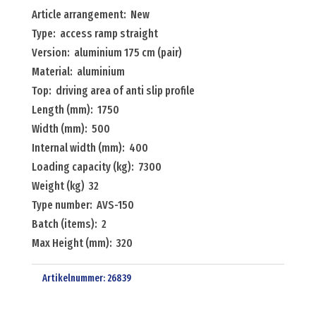
ramp
Article arrangement: New
straight
Type: access ramp straight
aluminium
Version: aluminium 175 cm (pair)
175
Material: aluminium
cm
Top: driving area of anti slip profile
(pair)
Length (mm): 1750
Menge
Width (mm): 500
Internal width (mm): 400
Loading capacity (kg): 7300
Weight (kg) 32
Type number: AVS-150
Batch (items): 2
Max Height (mm): 320
Artikelnummer:
26839