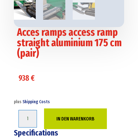
Acces ramps access ramp
straight aluminium 175 cm
(pair)
938
€
plus
Shipping Costs
Acces
IN DEN WARENKORB
ramps
access
Specifications