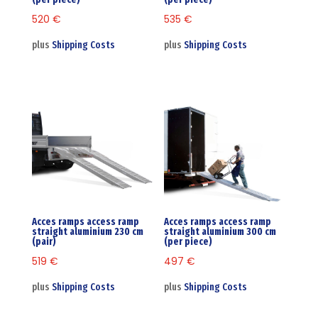
520
€
535
€
plus
Shipping Costs
plus
Shipping Costs
Acces ramps access ramp
Acces ramps access ramp
straight aluminium 230 cm
straight aluminium 300 cm
(pair)
(per piece)
519
€
497
€
plus
Shipping Costs
plus
Shipping Costs