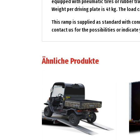
equipped with pneumatic tires or rubber trac
Weight per driving plate is 41 kg. The load 
This ramp is supplied as standard with connec
contact us for the possibilities or indicat
Ähnliche Produkte