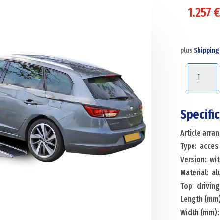
1.257
€
plus
Shipping
Acces
ramps
acces
ramp
Specifi
without
Article arr
edge
Type: acces
Menge
Version: wi
Material: a
Top: driving 
Length (mm)
Width (mm)