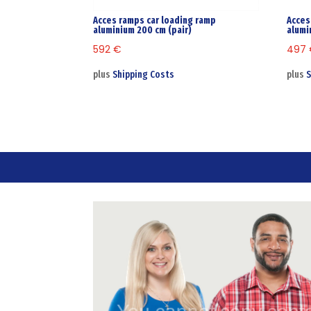
Acces ramps car loading ramp
Acces
aluminium 200 cm (pair)
alumi
592
€
497
plus
Shipping Costs
plus
S