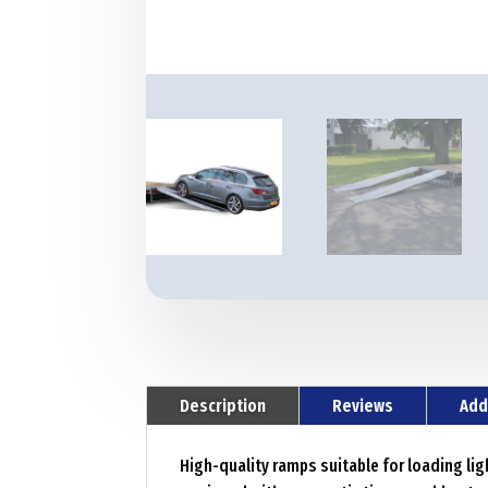
Description
Reviews
Add
High-quality ramps suitable for loading l