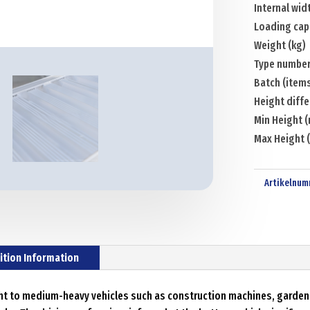
Internal wid
Loading cap
Weight (kg)
Type number
Batch (items
Height diff
Min Height 
Max Height 
Artikelnum
ition Information
ight to medium-heavy vehicles such as construction machines, garde