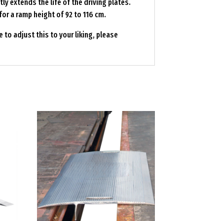
ly extends the life of the driving plates.
for a ramp height of 92 to 116 cm.
e to adjust this to your liking, please