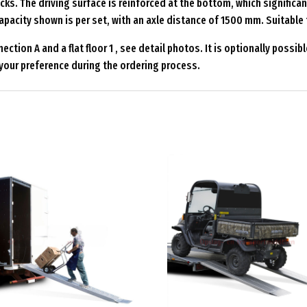
ks. The driving surface is reinforced at the bottom, which significant
capacity shown is per set, with an axle distance of 1500 mm. Suitable 
tion A and a flat floor 1 , see detail photos. It is optionally possibl
e your preference during the ordering process.