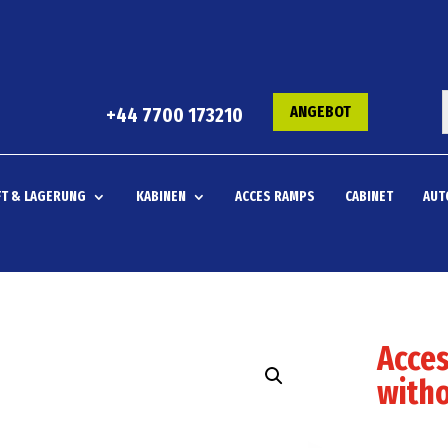
ANGEBOT
+44 7700 173210
T & LAGERUNG
KABINEN
ACCES RAMPS
CABINET
AUT
Acce
with