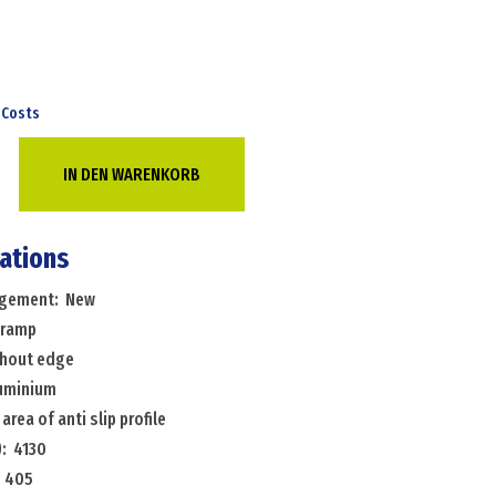
 Costs
IN DEN WARENKORB
cations
angement: New
 ramp
thout edge
luminium
area of anti slip profile
: 4130
: 405