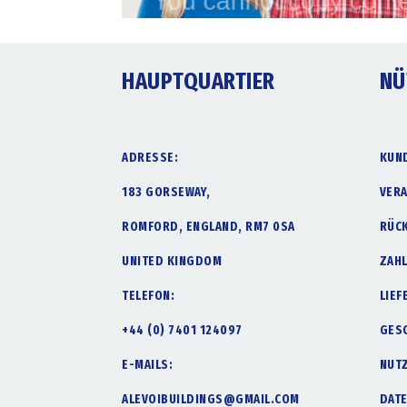
HAUPTQUARTIER
NÜ
ADRESSE:
KUN
183 GORSEWAY,
VER
ROMFORD, ENGLAND, RM7 0SA
RÜC
UNITED KINGDOM
ZAH
TELEFON:
LIE
+44 (0) 7401 124097
GES
E-MAILS:
NUT
ALEVOIBUILDINGS@GMAIL.COM
DAT