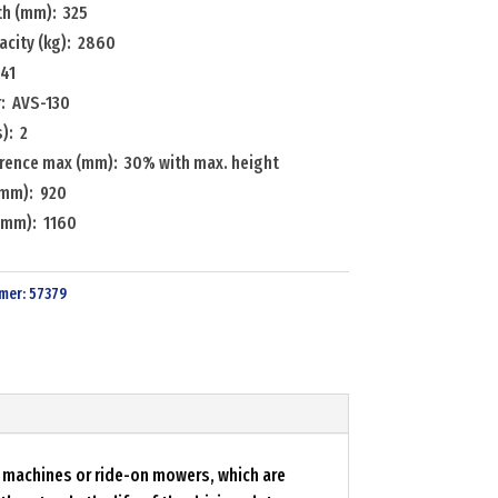
th (mm): 325
acity (kg): 2860
 41
: AVS-130
): 2
erence max (mm): 30% with max. height
(mm): 920
(mm): 1160
mer:
57379
n machines or ride-on mowers, which are