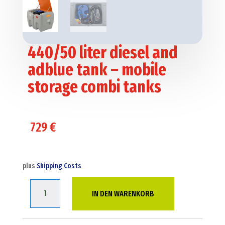
440/50 liter diesel and
adblue tank – mobile
storage combi tanks
729
€
plus
Shipping Costs
440/50
IN DEN WARENKORB
liter
diesel