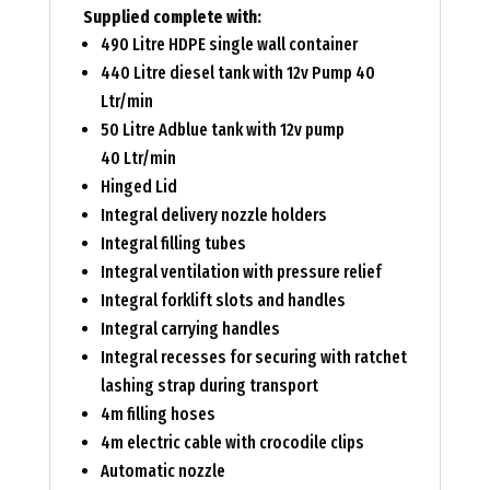
Supplied complete with:
490 Litre HDPE single wall container
440 Litre diesel tank with 12v Pump 40
Ltr/min
50 Litre Adblue tank with 12v pump
40 Ltr/min
Hinged Lid
Integral delivery nozzle holders
Integral filling tubes
Integral ventilation with pressure relief
Integral forklift slots and handles
Integral carrying handles
Integral recesses for securing with ratchet
lashing strap during transport
4m filling hoses
4m electric cable with crocodile clips
Automatic nozzle