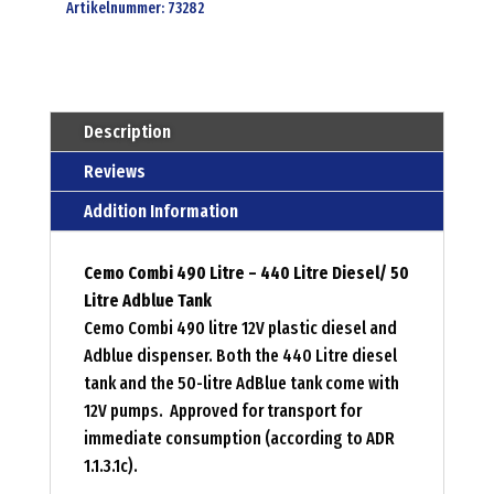
and
Artikelnummer:
73282
adblue
tank
-
mobile
Description
storage
Reviews
combi
Addition Information
tanks
Menge
Cemo Combi 490 Litre – 440 Litre Diesel/ 50
Litre Adblue Tank
Cemo Combi 490 litre 12V plastic diesel and
Adblue dispenser. Both the 440 Litre diesel
tank and the 50-litre AdBlue tank come with
12V pumps. Approved for transport for
immediate consumption (according to ADR
1.1.3.1c).