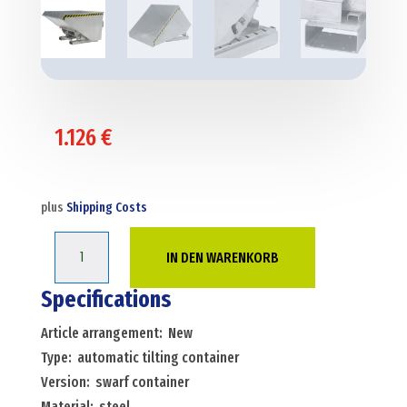
1.126
€
plus
Shipping Costs
Anzahl
IN DEN WARENKORB
Specifications
Article arrangement: New
Type: automatic tilting container
Version: swarf container
Material: steel