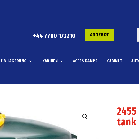
ANGEBOT
+44 7700 173210
T & LAGERUNG
KABINEN
ACCES RAMPS
CABINET
AUT
2455 
tank