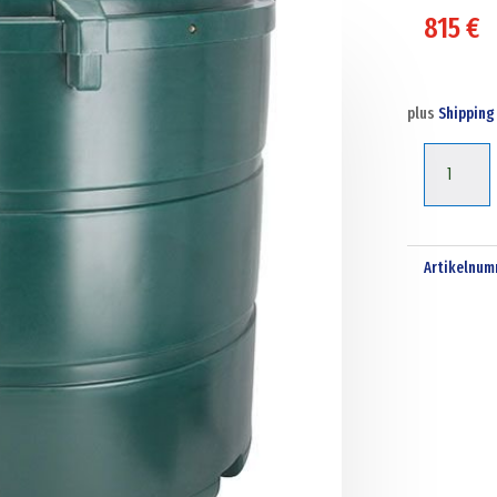
815
€
plus
Shipping
2455
Liter
bunded
waste
Artikelnum
oil
tank
Menge