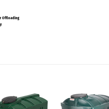
r Offloading
ly