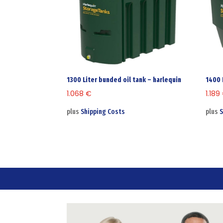
1300 Liter bunded oil tank – harlequin
1400 
1.068
€
1.189
plus
Shipping Costs
plus
S