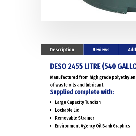
Description
Reviews
Add
DESO 2455 LITRE (540 GALL
Manufactured from high grade polyethylene t
of waste oils and lubricant.
Supplied complete with:
Large Capacity Tundish
Lockable Lid
Removable Strainer
Environment Agency Oil Bank Graphics