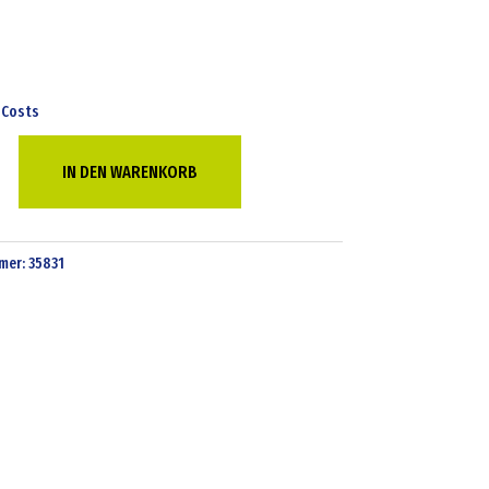
 Costs
IN DEN WARENKORB
mer:
35831