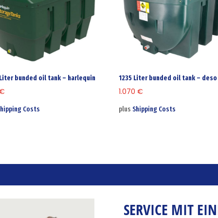
Liter bunded oil tank – harlequin
1235 Liter bunded oil tank – deso
€
1.070
€
hipping Costs
plus
Shipping Costs
SERVICE MIT EI