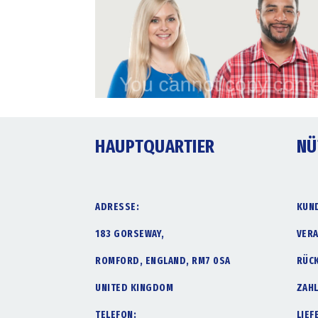
HAUPTQUARTIER
NÜ
ADRESSE:
KUN
183 GORSEWAY,
VER
ROMFORD, ENGLAND, RM7 0SA
RÜC
UNITED KINGDOM
ZAH
TELEFON:
LIE