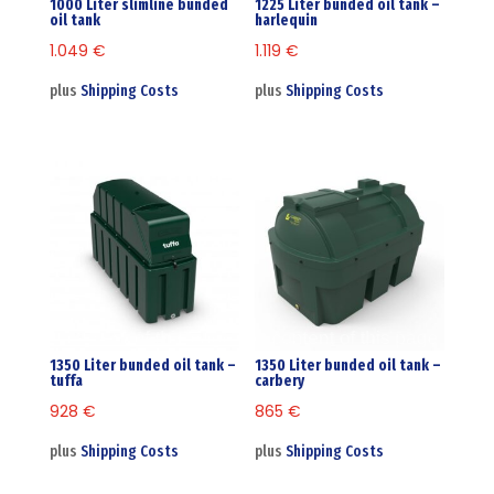
1000 Liter slimline bunded
1225 Liter bunded oil tank –
oil tank
harlequin
1.049
€
1.119
€
plus
Shipping Costs
plus
Shipping Costs
1350 Liter bunded oil tank –
1350 Liter bunded oil tank –
tuffa
carbery
928
€
865
€
plus
Shipping Costs
plus
Shipping Costs