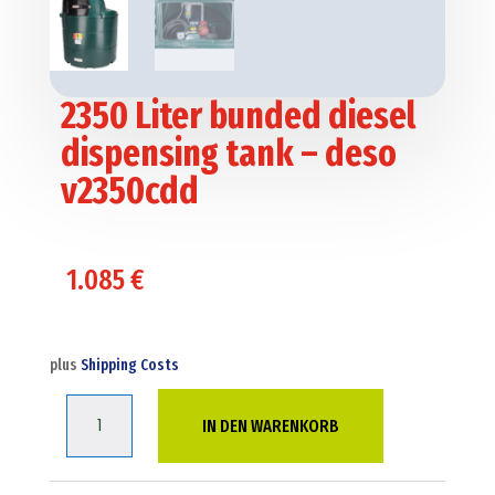
2350 Liter bunded diesel
dispensing tank – deso
v2350cdd
1.085
€
plus
Shipping Costs
2350
IN DEN WARENKORB
Liter
bunded