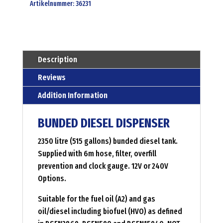
diesel
Artikelnummer:
36231
dispensing
tank
-
deso
Description
v2350cdd
Reviews
Menge
Addition Information
BUNDED DIESEL DISPENSER
2350 litre (515 gallons) bunded diesel tank.
Supplied with 6m hose, filter, overfill
prevention and clock gauge. 12V or 240V
Options.
Suitable for the fuel oil (A2) and gas
oil/diesel including biofuel (HVO) as defined