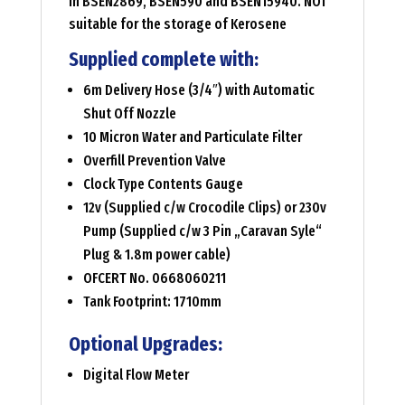
in BSEN2869, BSEN590 and BSEN15940. NOT
suitable for the storage of Kerosene
Supplied complete with:
6m Delivery Hose (3/4″) with Automatic
Shut Off Nozzle
10 Micron Water and Particulate Filter
Overfill Prevention Valve
Clock Type Contents Gauge
12v (Supplied c/w Crocodile Clips) or 230v
Pump (Supplied c/w 3 Pin „Caravan Syle“
Plug & 1.8m power cable)
OFCERT No. 0668060211
Tank Footprint: 1710mm
Optional Upgrades:
Digital Flow Meter