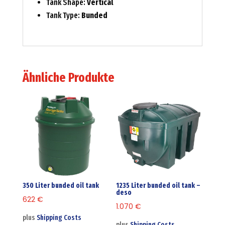
Tank Shape:
Vertical
Tank Type:
Bunded
Ähnliche Produkte
350 Liter bunded oil tank
1235 Liter bunded oil tank –
deso
622
€
1.070
€
plus
Shipping Costs
plus
Shipping Costs