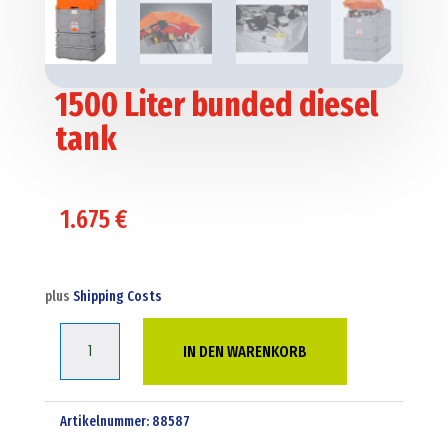
1500 Liter bunded diesel
tank
1.675
€
plus
Shipping Costs
1500
IN DEN WARENKORB
Liter
bunded
diesel
Artikelnummer:
88587
tank