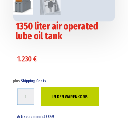
1350 liter air operated
lube oil tank
1.230
€
plus
Shipping Costs
1350
IN DEN WARENKORB
liter
air
operated
Artikelnummer:
57849
lube