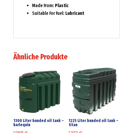
Made From:
Plastic
Suitable For Fuel:
Lubricant
Ähnliche Produkte
1300 Liter bunded oil tank –
1225 Liter bunded oil tank –
harlequin
titan
1.068
€
1.232
€