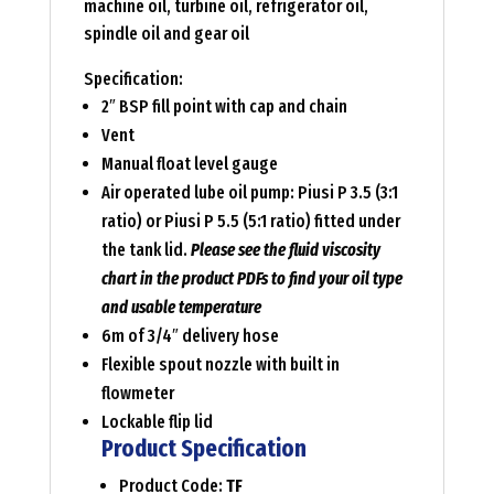
machine oil, turbine oil, refrigerator oil,
spindle oil and gear oil
Specification:
2″ BSP fill point with cap and chain
Vent
Manual float level gauge
Air operated lube oil pump: Piusi P 3.5 (3:1
ratio) or Piusi P 5.5 (5:1 ratio) fitted under
the tank lid.
Please see the fluid viscosity
chart in the product PDFs to find your oil type
and usable temperature
6m of 3/4″ delivery hose
Flexible spout nozzle with built in
flowmeter
Lockable flip lid
Product Specification
Product Code:
TF