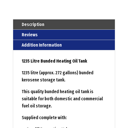
-
deso
Menge
Description
Reviews
Addition Information
1235 Litre Bunded Heating Oil Tank
1235 litre (approx. 272 gallons) bunded
kerosene storage tank.
This quality bunded heating oil tank is
suitable for both domestic and commercial
fuel oil storage.
Supplied complete with: