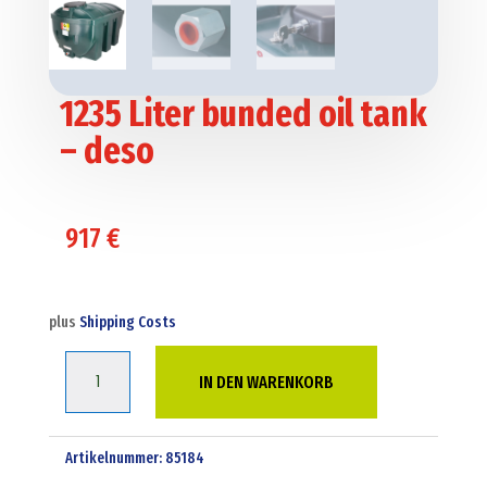
1235 Liter bunded oil tank
– deso
917
€
plus
Shipping Costs
1235
IN DEN WARENKORB
Liter
bunded
oil
Artikelnummer:
85184
tank