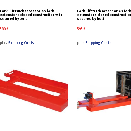
Fork-lift truck accessories fork
Fork-lift truck accessories for
extensions closed construction with
extensions closed construction
secured by bolt
secured by bolt
580
€
595
€
plus
Shipping Costs
plus
Shipping Costs