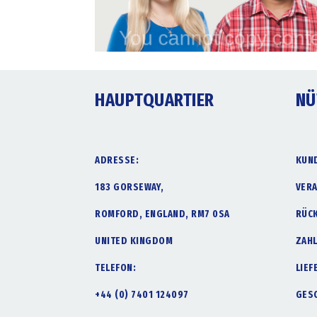
HAUPTQUARTIER
NÜ
ADRESSE:
KUN
183 GORSEWAY,
VER
ROMFORD, ENGLAND, RM7 0SA
RÜC
UNITED KINGDOM
ZAH
TELEFON:
LIE
+44 (0) 7401 124097
GES