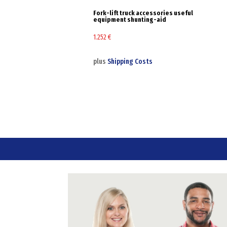
Fork-lift truck accessories useful
equipment shunting-aid
1.252
€
plus
Shipping Costs