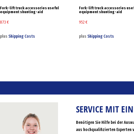
Fork-lift truck accessories useful
Fork-lift truck accessories use
equipment shunting-aid
equipment shunting-aid
873
€
952
€
plus
Shipping Costs
plus
Shipping Costs
SERVICE MIT EI
Benötigen Sie Hilfe bei der Ausw
aus hochqualifizierten Experten 