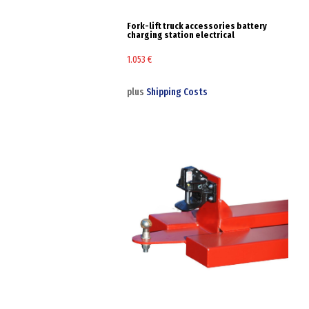
Fork-lift truck accessories battery
charging station electrical
1.053
€
plus
Shipping Costs