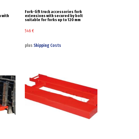
k
Fork-lift truck accessories fork
 with
extensions with secured by bolt
suitable for forks up to 120 mm
546
€
plus
Shipping Costs