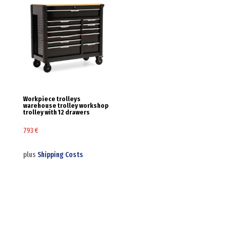
Workpiece trolleys
warehouse trolley workshop
trolley with 12 drawers
793
€
plus
Shipping Costs