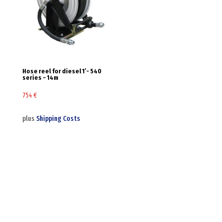
Hose reel for diesel 1′- 540
series – 14m
754
€
plus
Shipping Costs