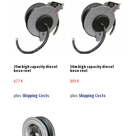
25m high capacity diesel
30m high capacity diesel
hose reel
hose reel
677
€
805
€
plus
Shipping Costs
plus
Shipping Costs