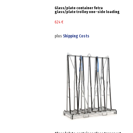
Glass/plate container fetra
glass/plate trolley one-side loading
624
€
plus
Shipping Costs