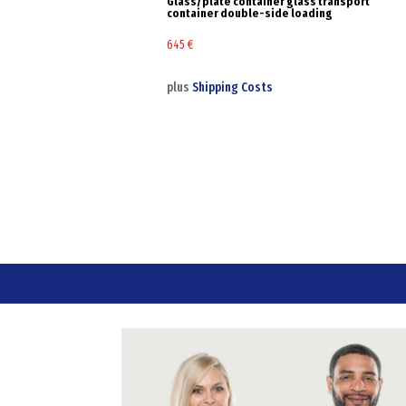
Glass/plate container glass transport
container double-side loading
645
€
plus
Shipping Costs