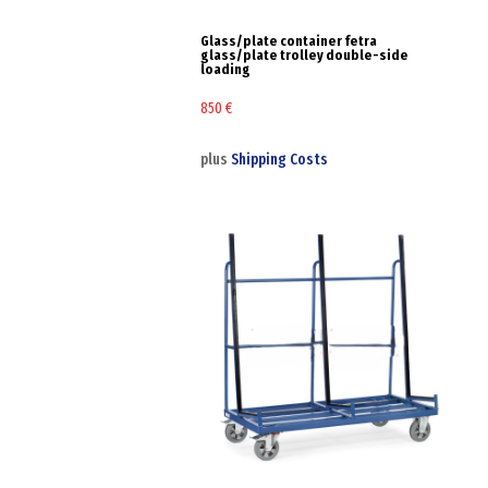
Glass/plate container fetra
glass/plate trolley double-side
loading
850
€
plus
Shipping Costs