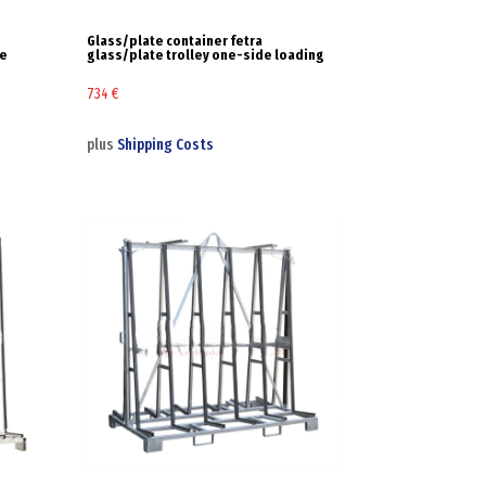
Glass/plate container fetra
de
glass/plate trolley one-side loading
734
€
plus
Shipping Costs