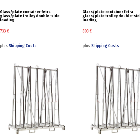
Glass/plate container fetra
Glass/plate container fetra
glass/plate trolley double-side
glass/plate trolley double-si
loading
loading
733
€
803
€
plus
Shipping Costs
plus
Shipping Costs