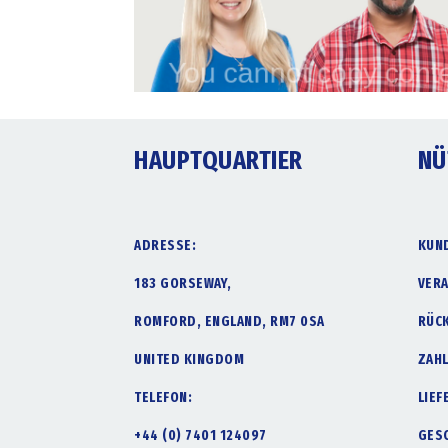
HAUPTQUARTIER
NÜ
ADRESSE:
KUN
183 GORSEWAY,
VER
ROMFORD, ENGLAND, RM7 0SA
RÜC
UNITED KINGDOM
ZAH
TELEFON:
LIE
+44 (0) 7401 124097
GES