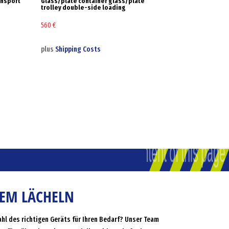
ansport
Glass/plate container glass/plate
trolley double-side loading
560
€
plus
Shipping Costs
NEM LÄCHELN
ahl des richtigen Geräts für Ihren Bedarf? Unser Team