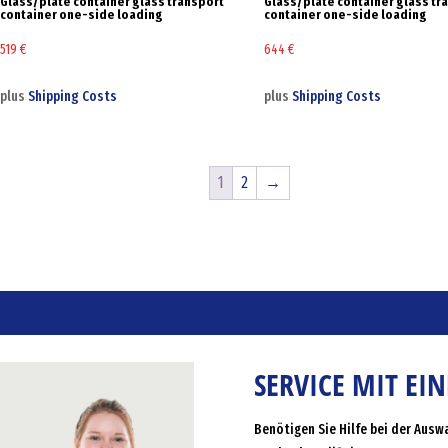
Glass/plate container glass transport
Glass/plate container glass tr
container one-side loading
container one-side loading
519
€
644
€
plus
Shipping Costs
plus
Shipping Costs
1
2
→
SERVICE MIT EI
Benötigen Sie Hilfe bei der Ausw