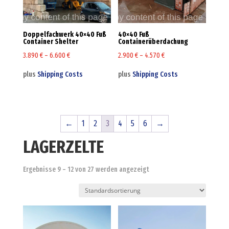
Doppelfachwerk 40×40 Fuß
40×40 Fuß
Container Shelter
Containerüberdachung
3.890
€
–
6.600
€
2.900
€
–
4.570
€
plus
Shipping Costs
plus
Shipping Costs
←
1
2
3
4
5
6
→
LAGERZELTE
Ergebnisse 9 – 12 von 27 werden angezeigt