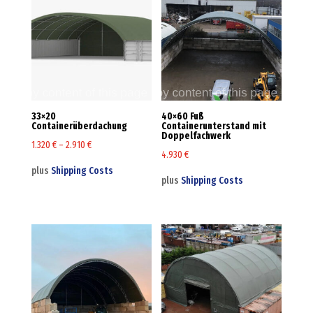
33×20
40×60 Fuß
Containerüberdachung
Containerunterstand mit
Doppelfachwerk
1.320
€
–
2.910
€
4.930
€
plus
Shipping Costs
plus
Shipping Costs