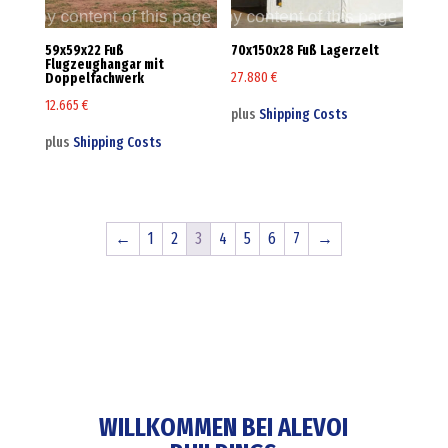
59x59x22 Fuß
70x150x28 Fuß Lagerzelt
Flugzeughangar mit
27.880
€
Doppelfachwerk
12.665
€
plus
Shipping Costs
plus
Shipping Costs
←
1
2
3
4
5
6
7
→
WILLKOMMEN BEI ALEVOI