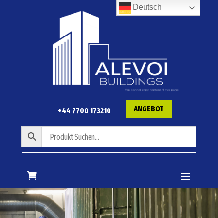
Deutsch
ANGEBOT
+44 7700 173210