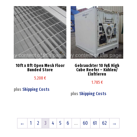
10ft x 8ft Open Mesh Floor
Gebrauchter 10 Fuß High
Bunded Store
Cube Reefer – Kühlen/
Einfrieren
5.208
€
1.785
€
plus
Shipping Costs
plus
Shipping Costs
←
1
2
3
4
5
6
…
60
61
62
→