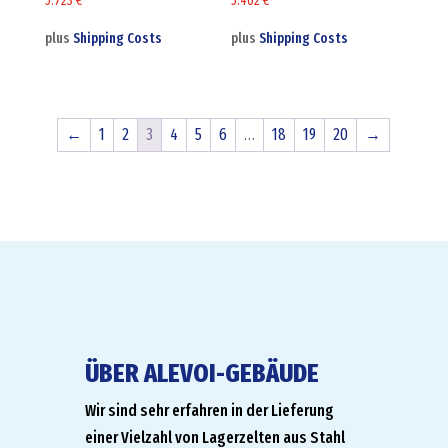
5.723
€
5.462
€
plus
Shipping Costs
plus
Shipping Costs
←
1
2
3
4
5
6
…
18
19
20
→
ÜBER ALEVOI-GEBÄUDE
Wir sind sehr erfahren in der Lieferung
einer Vielzahl von Lagerzelten aus Stahl