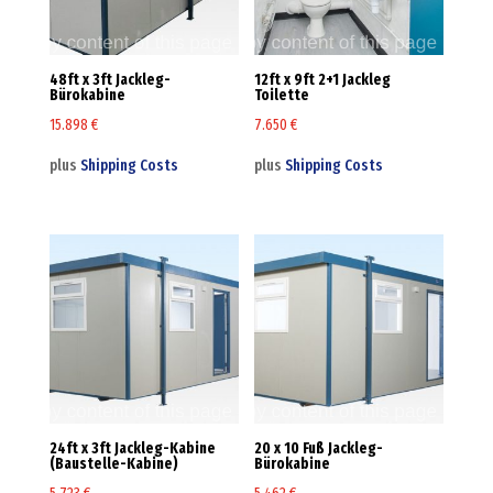
48ft x 3ft Jackleg-
12ft x 9ft 2+1 Jackleg
Bürokabine
Toilette
15.898
€
7.650
€
plus
Shipping Costs
plus
Shipping Costs
24ft x 3ft Jackleg-Kabine
20 x 10 Fuß Jackleg-
(Baustelle-Kabine)
Bürokabine