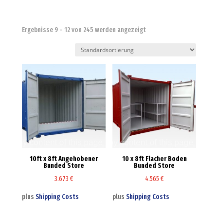
Ergebnisse 9 – 12 von 245 werden angezeigt
10ft x 8ft Angehobener
10 x 8ft Flacher Boden
Bunded Store
Bunded Store
3.673
€
4.565
€
plus
Shipping Costs
plus
Shipping Costs