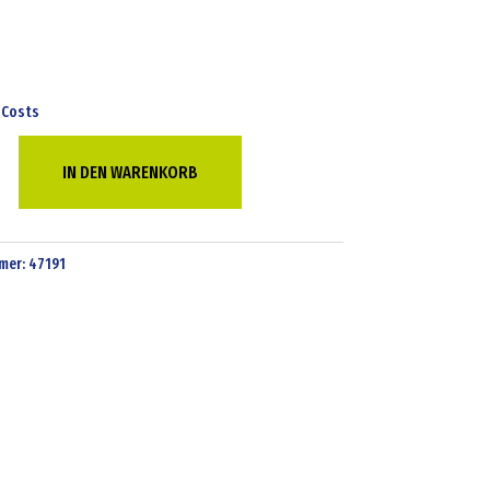
 Costs
IN DEN WARENKORB
mer:
47191