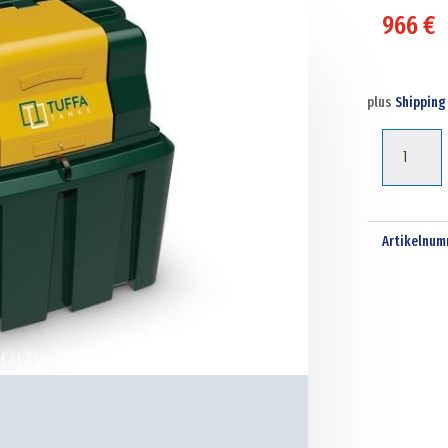
966
€
plus
Shipping
Tuffa
2500
liter
bunded
Artikelnum
waste
oil
tank
Menge