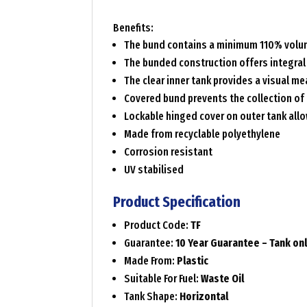
Benefits:
The bund contains a minimum 110% volum
The bunded construction offers integral 
The clear inner tank provides a visual me
Covered bund prevents the collection of
Lockable hinged cover on outer tank al
Made from recyclable polyethylene
Corrosion resistant
UV stabilised
Product Specification
Product Code:
TF
Guarantee:
10 Year Guarantee – Tank on
Made From:
Plastic
Suitable For Fuel:
Waste Oil
Tank Shape:
Horizontal