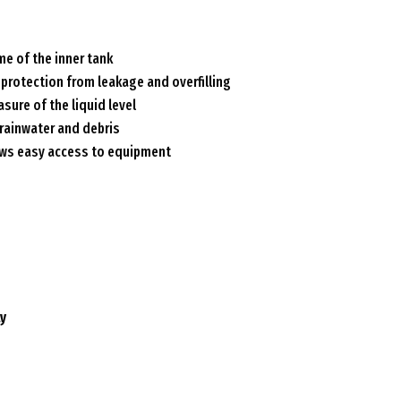
e of the inner tank
protection from leakage and overfilling
asure of the liquid level
 rainwater and debris
lows easy access to equipment
ly