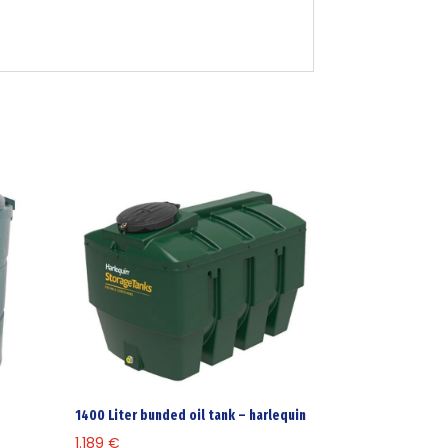
s
1400 Liter bunded oil tank – harlequin
1.189
€