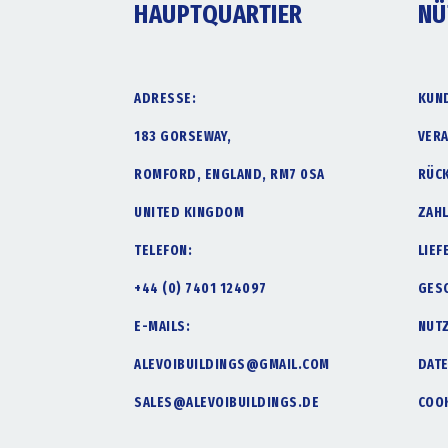
HAUPTQUARTIER
NÜ
ADRESSE:
KUN
183 GORSEWAY,
VER
ROMFORD, ENGLAND, RM7 0SA
RÜC
UNITED KINGDOM
ZAH
TELEFON:
LIE
+44 (0) 7401 124097
GES
E-MAILS:
NUT
ALEVOIBUILDINGS@GMAIL.COM
DAT
SALES@ALEVOIBUILDINGS.DE
COOK