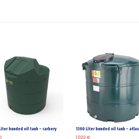
Liter bunded oil tank – carbery
1300 Liter bunded oil tank – atla
€
1.022
€