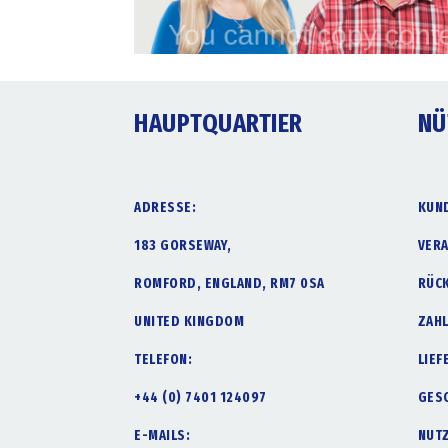
HAUPTQUARTIER
NÜ
ADRESSE:
KUN
183 GORSEWAY,
VER
ROMFORD, ENGLAND, RM7 0SA
RÜC
UNITED KINGDOM
ZAH
TELEFON:
LIE
+44 (0) 7401 124097
GES
E-MAILS:
NUT