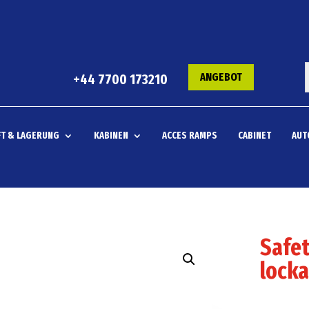
ANGEBOT
+44 7700 173210
T & LAGERUNG
KABINEN
ACCES RAMPS
CABINET
AUT
Safet
locka