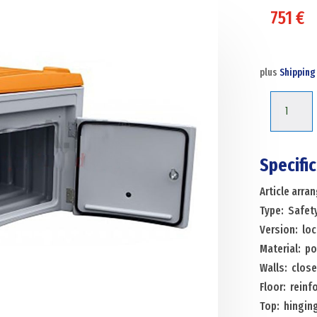
751
€
plus
Shipping
Safetybox
safety
toolbox
lockable
Specifi
+
Article arr
sidedoor
Type: Safet
500x450
Version: lo
Menge
Material: p
Walls: clos
Floor: reinf
Top: hinging