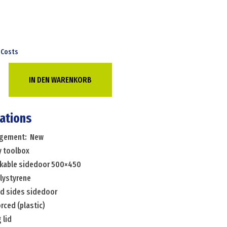
 Costs
IN DEN WARENKORB
cations
angement: New
y toolbox
ckable sidedoor 500×450
olystyrene
ed sides sidedoor
orced (plastic)
 lid