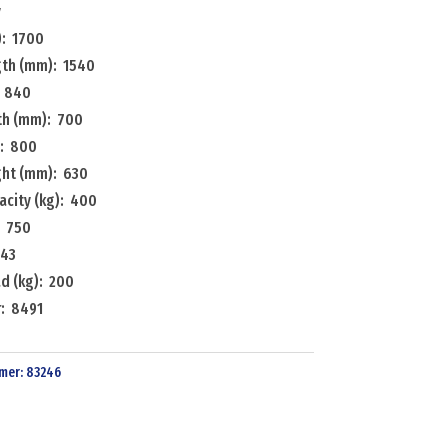
y
: 1700
ngth (mm): 1540
: 840
dth (mm): 700
): 800
ight (mm): 630
acity (kg): 400
: 750
 43
d (kg): 200
: 8491
mer:
83246