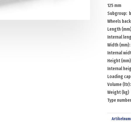
125 mm
side
Subgroup: b
Menge
Wheels back:
Length (mm)
Internal le
Width (mm):
Internal wi
Height (mm)
Internal he
Loading capa
Volume (ltr)
Weight (kg)
Type numbe
Artikelnum