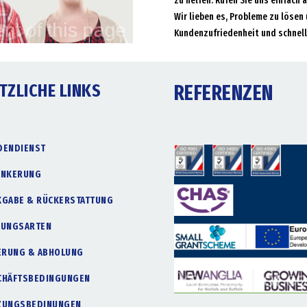
zu helfen. Rufen Sie uns einfach 
Wir lieben es, Probleme zu lösen 
Kundenzufriedenheit und schnell
TZLICHE LINKS
REFERENZEN
DENDIENST
ANKERUNG
KGABE & RÜCKERSTATTUNG
LUNGSARTEN
FERUNG & ABHOLUNG
CHÄFTSBEDINGUNGEN
ZUNGSBEDINUNGEN