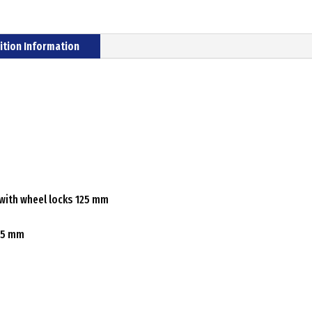
ition Information
 with wheel locks 125 mm
125 mm