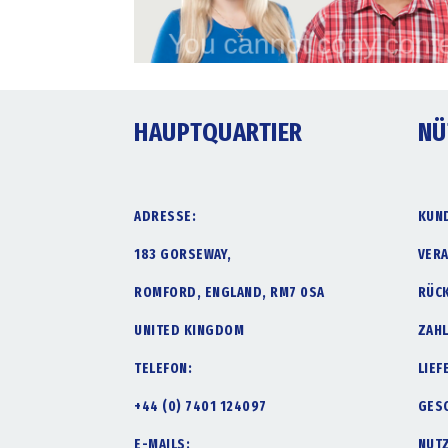
HAUPTQUARTIER
NÜ
ADRESSE:
KUN
183 GORSEWAY,
VER
ROMFORD, ENGLAND, RM7 0SA
RÜC
UNITED KINGDOM
ZAH
TELEFON:
LIE
+44 (0) 7401 124097
GES
E-MAILS:
NUT