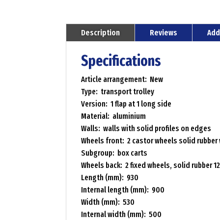
Description
Reviews
Add
Specifications
Article arrangement: New
Type: transport trolley
Version: 1 flap at 1 long side
Material: aluminium
Walls: walls with solid profiles on edges
Wheels front: 2 castor wheels solid rubber
Subgroup: box carts
Wheels back: 2 fixed wheels, solid rubber 
Length (mm): 930
Internal length (mm): 900
Width (mm): 530
Internal width (mm): 500