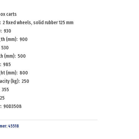
ox carts
 2 fixed wheels, solid rubber 125 mm
: 930
ngth (mm): 900
 530
dth (mm): 500
: 985
ight (mm): 800
city (kg): 250
: 355
 25
r: 90D3508
mer:
45518