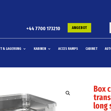
ANGEBOT
+44 7700 173210
T & LAGERUNG
KABINEN
ACCES RAMPS
CABINET
AUT
Box c
trans
long 