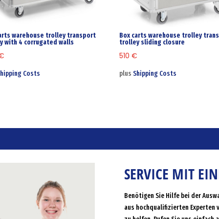
arts warehouse trolley transport
Box carts warehouse trolley tran
ey with 4 corrugated walls
trolley sliding closure
€
510
€
hipping Costs
plus
Shipping Costs
SERVICE MIT EI
Benötigen Sie Hilfe bei der Ausw
aus hochqualifizierten Experten 