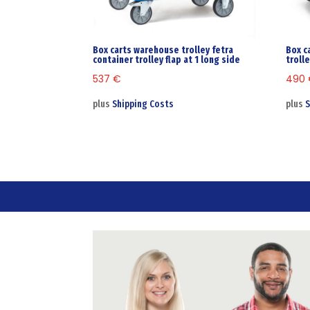
Box carts warehouse trolley fetra
Box c
container trolley flap at 1 long side
troll
537
€
490
plus
Shipping Costs
plus
S