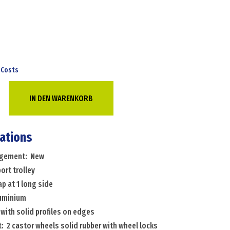
 Costs
IN DEN WARENKORB
e
cations
angement: New
ort trolley
ap at 1 long side
luminium
 with solid profiles on edges
: 2 castor wheels solid rubber with wheel locks