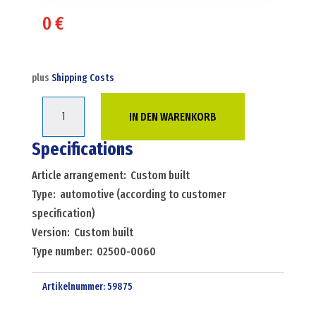
0
€
plus
Shipping Costs
Automotive
IN DEN WARENKORB
automotive
(according
Specifications
to
Article arrangement: Custom built
customer
Type: automotive (according to customer
specification)
specification)
custom
Version: Custom built
built
Type number: 02500-0060
Menge
Artikelnummer:
59875