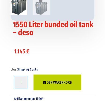
1550 Liter bunded oil tank
– deso
1.145
€
plus
Shipping Costs
1550
IN DEN WARENKORB
Liter
bunded
oil
Artikelnummer:
15264
tank